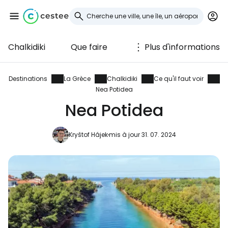
Chalkidiki
Que faire
Plus d'informations
Se connecter à
Cestee
Destinations
La Grèce
Chalkidiki
Ce qu'il faut voir
Nea Potidea
... la communauté mondiale des voyageurs
Nea Potidea
Kryštof Hájek
mis à jour 31. 07. 2024
Continuer avec Google
Continuer avec Facebook
Poursuivre avec le courrier