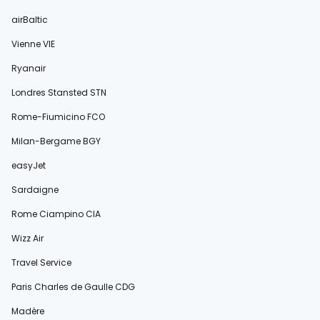
airBaltic
Vienne VIE
Ryanair
Londres Stansted STN
Rome-Fiumicino FCO
Milan-Bergame BGY
easyJet
Sardaigne
Rome Ciampino CIA
Wizz Air
Travel Service
Paris Charles de Gaulle CDG
Madère