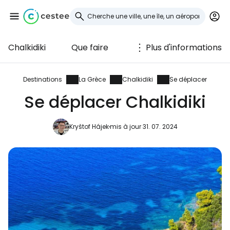
Chalkidiki
Que faire
Plus d'informations
Se connecter à
Cestee
Destinations
La Grèce
Chalkidiki
Se déplacer
Se déplacer Chalkidiki
... la communauté mondiale des voyageurs
Kryštof Hájek
mis à jour 31. 07. 2024
Continuer avec Google
Continuer avec Facebook
Poursuivre avec le courrier