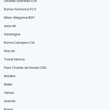
Londres Stansted STN
Rome-Fiumicino FCO
Milan-Bergame BGY
easyJet
Sardaigne
Rome Ciampino CIA
Wizz Air
Travel Service
Paris Charles de Gaulle CDG
Madère
Malte
Venise
Islande
Rome