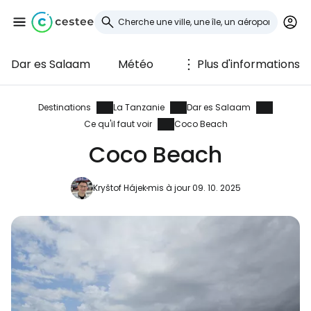
Dar es Salaam
Météo
Plus d'informations
Se connecter à
Cestee
Destinations
La Tanzanie
Dar es Salaam
Ce qu'il faut voir
Coco Beach
... la communauté mondiale des voyageurs
Coco Beach
Continuer avec Google
Kryštof Hájek
mis à jour 09. 10. 2025
Continuer avec Facebook
Poursuivre avec le courrier