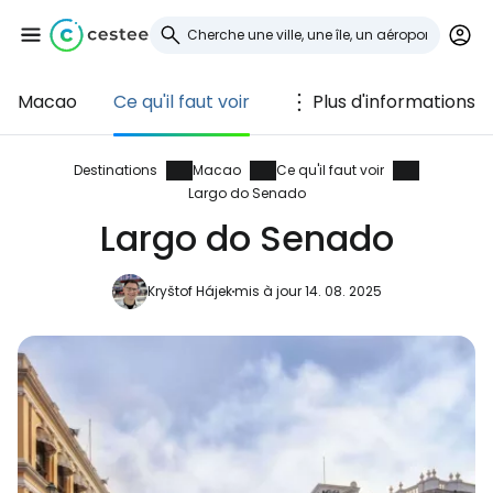
Macao
Ce qu'il faut voir
Plus d'informations
Se connecter à
Cestee
Destinations
Macao
Ce qu'il faut voir
Largo do Senado
... la communauté mondiale des voyageurs
Largo do Senado
Kryštof Hájek
mis à jour 14. 08. 2025
Continuer avec Google
Continuer avec Facebook
Poursuivre avec le courrier