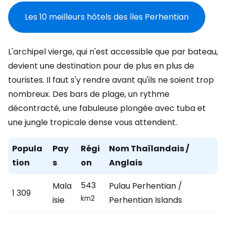
Les 10 meilleurs hôtels des îles Perhentian
L'archipel vierge, qui n'est accessible que par bateau,
devient une destination pour de plus en plus de
touristes. Il faut s'y rendre avant qu'ils ne soient trop
nombreux. Des bars de plage, un rythme
décontracté, une fabuleuse plongée avec tuba et
une jungle tropicale dense vous attendent.
Popula
Pay
Régi
Nom Thaïlandais /
tion
s
on
Anglais
543
Mala
Pulau Perhentian /
1 309
km2
isie
Perhentian Islands