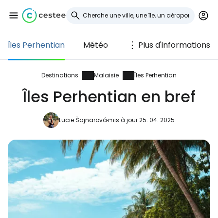
Îles Perhentian
Météo
Plus d'informations
Se connecter à
Cestee
Destinations
Malaisie
Îles Perhentian
Îles Perhentian en bref
... la communauté mondiale des voyageurs
Lucie Šajnarová
mis à jour 25. 04. 2025
Continuer avec Google
Continuer avec Facebook
Poursuivre avec le courrier