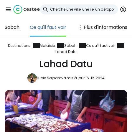
Sabah
Ce qu'il faut voir
Plus d'informations
Se connecter à
Cestee
Destinations
Malaisie
Sabah
Ce qu'il faut voir
Lahad Datu
... la communauté mondiale des voyageurs
Lahad Datu
Lucie Šajnarová
mis à jour 16. 12. 2024
Continuer avec Google
Continuer avec Facebook
Poursuivre avec le courrier