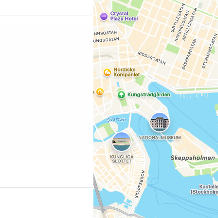
Se connecte
e la plus grande
ique au monde. [btn
ôtels de Stockholm"
... la communauté mondiale des voy
ng.com/city/se/stockholm.cs.html?
l=p-stockholm-globe]
nuellement rebaptisée
Con
Cont
Poursuivre av