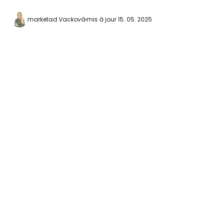
aid=2397605;labe
grona-lund] En raison de son
marketad Vacková
mis à jour 15. 05. 2025
emplacement sur le
assez densément co
des possibilités 
limitées et est rel
rapport à d'autres