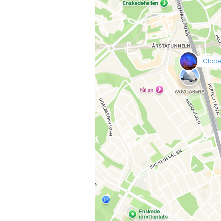
l=p-stockholm-
 rivage d'une île
nstruite, le parc a
de développement
null
ativement petit par
Globe
 parcs à…