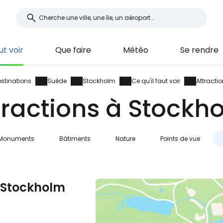
ut voir
Que faire
Météo
Se rendre
stinations
Suède
Stockholm
Ce qu'il faut voir
Attracti
tractions à Stockh
Monuments
Bâtiments
Nature
Points de vue
à Stockholm