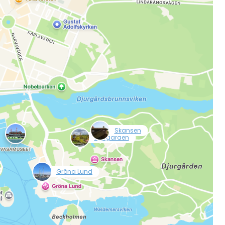
r à Cestee
ageurs
tinuer avec Google
inuer avec Facebook
null
Skansen
null
Djurgården
ec le courrier électronique
null
Gröna Lund