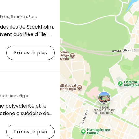
ctions, Skanzen, Parc
ndes îles de Stockholm,
vent qualifiée d'"île-
le abrite plusieurs
, souvent de classe
En savoir plus
également le plus
ctions de Stockholm,
 parcs et forêts où de
s se rendent pour se
travail ou le week-
de sport, Vigie
e polyvalente et le
://www…
nationale suédoise de
ns la ville de Globen.
s de sport, les
En savoir plus
cture devraient le