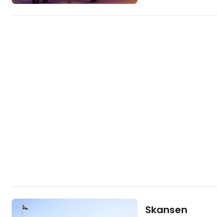
voir car il s'agit d
structure hémisphér
"Les 10 meilleurs h
https://www.booki
aid=2397605;labe
La salle est conti
en fonction…
Skansen