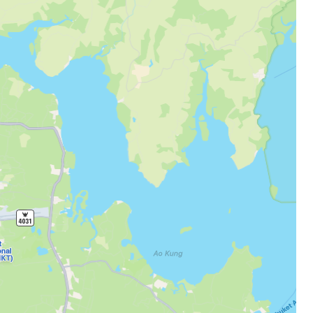
r à Cestee
ageurs
tinuer avec Google
inuer avec Facebook