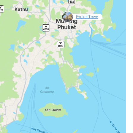
null
Phuket Town