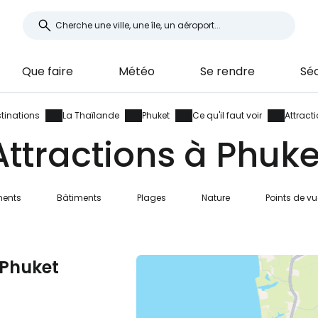
Que faire
Météo
Se rendre
Séc
tinations
La Thaïlande
Phuket
Ce qu'il faut voir
Attract
Attractions à Phuke
ents
Bâtiments
Plages
Nature
Points de vu
à Phuket