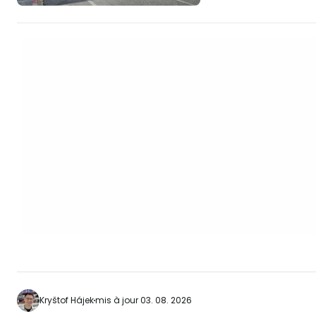
pas directement e
possède pas de plag
endroit où séjourne
explorer l'île et fa
quotidiennes. [btn "Les 10 meilleurs hôtels
de Phuket"
https://www.book
gb…
Kryštof Hájek
mis à jour 03. 08. 2026