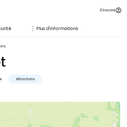
S'inscrire
urité
Plus d'informations
ions
t
e
Attractions