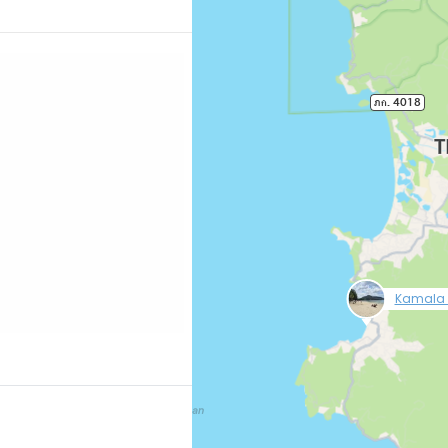
n bord de mer et ne
es, c'est le meilleur
r si vous souhaitez
Poursuivre av
ire des excursions
ing.com/region/th/phuket.en-
null
Kamala