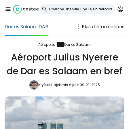
Dar es Salaam DAR
Plus d'informations
Se connecter à
Cestee
Aéroports
Dar es Salaam
Aéroport Julius Nyerere
... la communauté mondiale des voyageurs
de Dar es Salaam en bref
Continuer avec Google
Kryštof Hájek
mis à jour 09. 10. 2025
Continuer avec Facebook
Poursuivre avec le courrier