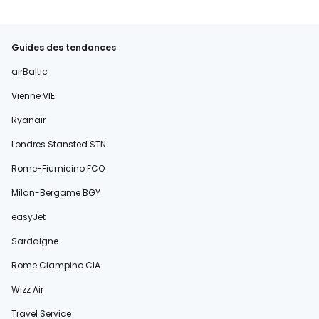
Guides des tendances
airBaltic
Vienne VIE
Ryanair
Londres Stansted STN
Rome-Fiumicino FCO
Milan-Bergame BGY
easyJet
Sardaigne
Rome Ciampino CIA
Wizz Air
Travel Service