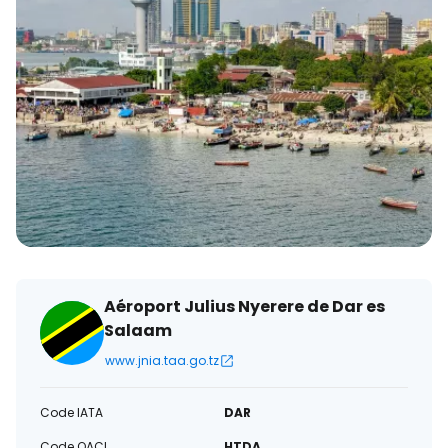
électronique
Aéroport Julius Nyerere de Dar es
Salaam
www.jnia.taa.go.tz
Code IATA
DAR
Code OACI
HTDA