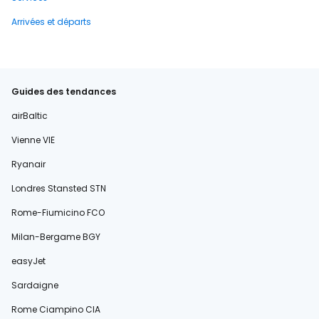
Arrivées et départs
Guides des tendances
airBaltic
Vienne VIE
Ryanair
Londres Stansted STN
Rome-Fiumicino FCO
Milan-Bergame BGY
easyJet
Sardaigne
Rome Ciampino CIA