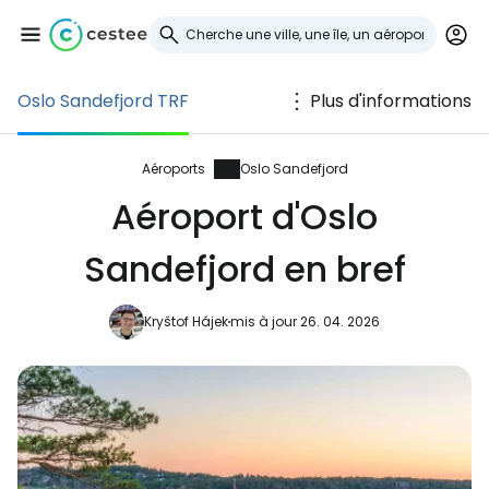
Oslo Sandefjord TRF
Plus d'informations
Se connecter à
Cestee
Aéroports
Oslo Sandefjord
Aéroport d'Oslo
... la communauté mondiale des voyageurs
Sandefjord en bref
Continuer avec Google
Kryštof Hájek
mis à jour 26. 04. 2026
Continuer avec Facebook
Poursuivre avec le courrier