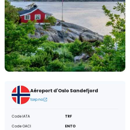
électronique
Aéroport d'Oslo Sandefjord
torp.no
Code IATA
TRF
Code OACI
ENTO