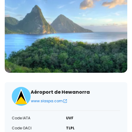
électronique
Aéroport de Hewanorra
www.slaspa.com
Code IATA
UVF
Code OACI
TLPL