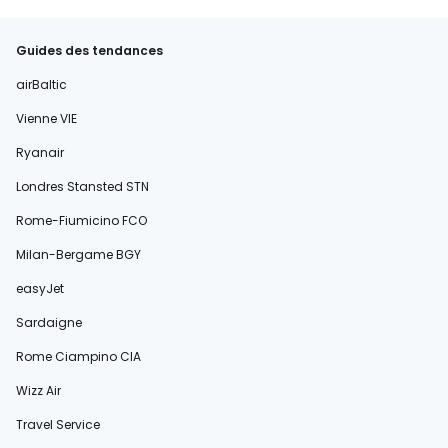
Guides des tendances
airBaltic
Vienne VIE
Ryanair
Londres Stansted STN
Rome-Fiumicino FCO
Milan-Bergame BGY
easyJet
Sardaigne
Rome Ciampino CIA
Wizz Air
Travel Service