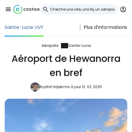
Sainte-Lucie UVF
Plus d'informations
Se connecter à
Cestee
Aéroports
Sainte-Lucie
Aéroport de Hewanorra
... la communauté mondiale des voyageurs
en bref
Continuer avec Google
Kryštof Hájek
mis à jour 12. 02. 2025
Continuer avec Facebook
Poursuivre avec le courrier