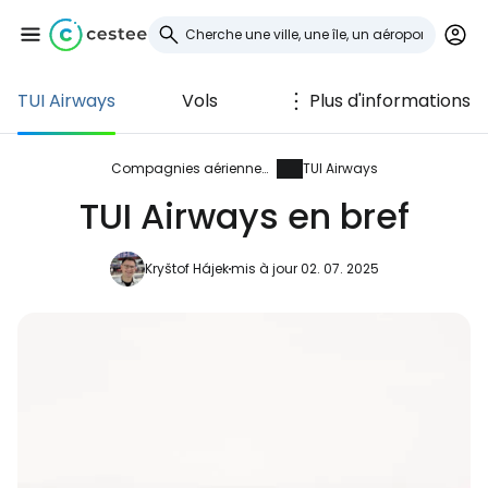
TUI Airways
Vols
Plus d'informations
Se connecter à
Cestee
Compagnies aériennes
TUI Airways
TUI Airways en bref
... la communauté mondiale des voyageurs
Kryštof Hájek
mis à jour 02. 07. 2025
Continuer avec Google
Continuer avec Facebook
Poursuivre avec le courrier