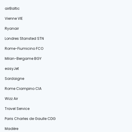
airBaltic
Vienne VIE
Ryanair
Londres Stansted STN
Rome-Fiumicino FCO
Milan-Bergame BGY
easyJet
Sardaigne
Rome Ciampino CIA
Wizz Air
Travel Service
Paris Charles de Gaulle CDG
Madère