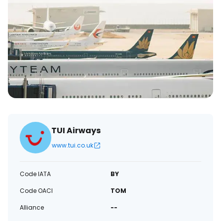
électronique
TUI Airways
www.tui.co.uk
Code IATA
BY
Code OACI
TOM
Alliance
--