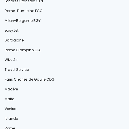
Londres Stansted STN
Rome-Fiumicino FCO
Milan-Bergame BGY
easyJet
Sardaigne
Rome Ciampino CIA
Wizz Air
Travel Service
Paris Charles de Gaulle CDG
Madère
Malte
Venise
Islande
Rome