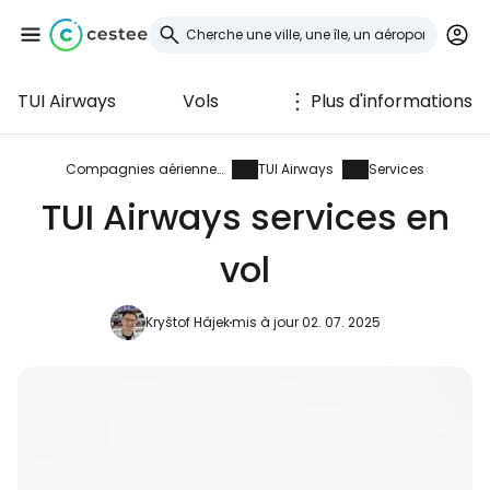
TUI Airways
Vols
Plus d'informations
Se connecter à
Cestee
Compagnies aériennes
TUI Airways
Services
TUI Airways services en
... la communauté mondiale des voyageurs
vol
Continuer avec Google
Kryštof Hájek
mis à jour 02. 07. 2025
Continuer avec Facebook
Poursuivre avec le courrier