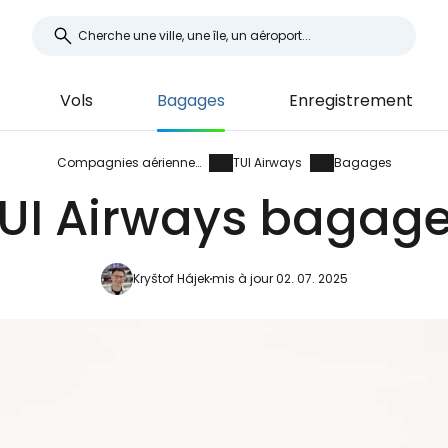
Vols
Bagages
Enregistrement
Compagnies aériennes
TUI Airways
Bagages
UI Airways bagag
Kryštof Hájek
mis à jour 02. 07. 2025