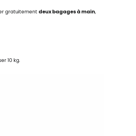
ter gratuitement
deux bagages à main
,
er 10 kg.
r à Cestee