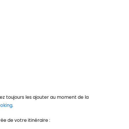
ageurs
tinuer avec Google
inuer avec Facebook
ec le courrier électronique
ez toujours les ajouter au moment de la
oking
.
e de votre itinéraire :