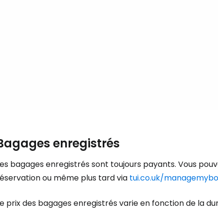
... la communauté mondiale des voy
Con
Cont
Poursuivre av
Bagages enregistrés
Les bagages enregistrés sont toujours payants. Vous pouv
réservation ou même plus tard via
tui.co.uk/managemybo
e prix des bagages enregistrés varie en fonction de la duré