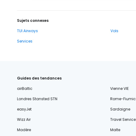
Sujets connexes
TUI Airways
Vols
Services
Guides des tendances
airBaltic
Vienne VIE
Londres Stansted STN
Rome-Fiumic
easyJet
Sardaigne
Wizz Air
Travel Service
Madère
Malte