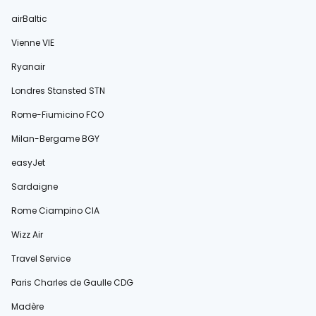
airBaltic
Vienne VIE
Ryanair
Londres Stansted STN
Rome-Fiumicino FCO
Milan-Bergame BGY
easyJet
Sardaigne
Rome Ciampino CIA
Wizz Air
Travel Service
Paris Charles de Gaulle CDG
Madère