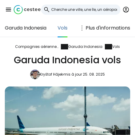
Garuda Indonesia
Vols
Plus d'informations
Se connecter à
Cestee
Compagnies aériennes
Garuda Indonesia
Vols
Garuda Indonesia vols
... la communauté mondiale des voyageurs
Kryštof Hájek
mis à jour 25. 08. 2025
Continuer avec Google
Continuer avec Facebook
Poursuivre avec le courrier