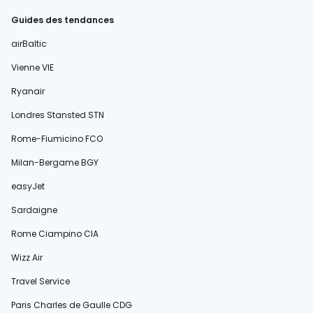
Guides des tendances
airBaltic
Vienne VIE
Ryanair
Londres Stansted STN
Rome-Fiumicino FCO
Milan-Bergame BGY
easyJet
Sardaigne
Rome Ciampino CIA
Wizz Air
Travel Service
Paris Charles de Gaulle CDG