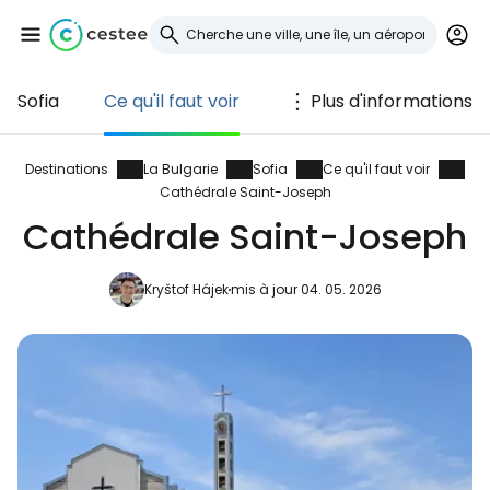
Sofia
Ce qu'il faut voir
Plus d'informations
Se connecter à
Cestee
Destinations
La Bulgarie
Sofia
Ce qu'il faut voir
Cathédrale Saint-Joseph
... la communauté mondiale des voyageurs
Cathédrale Saint-Joseph
Kryštof Hájek
mis à jour 04. 05. 2026
Continuer avec Google
Continuer avec Facebook
Poursuivre avec le courrier