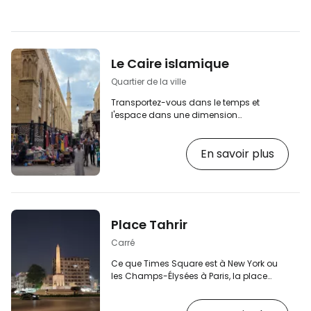
Le Caire islamique
Quartier de la ville
Transportez-vous dans le temps et
l'espace dans une dimension
complètement différente et perdez-vous
dans les rues étroites et sinueuses du
En savoir plus
Caire islamique. Bien sûr, toute la ville est
majoritairement musulmane, mais
l'étiquette "Caire islamique" s'applique
principalement à la partie historique du
Caire qui existait bien avant l'expansion
monumentale de la ville au cours du 19e
Place Tahrir
siècle. [btn "Réserver les appartements les
moins chers au Caire"…
Carré
Ce que Times Square est à New York ou
les Champs-Élysées à Paris, la place
Tahrir l'est au Caire. Traduite par "place
de la Libération", elle est située en plein