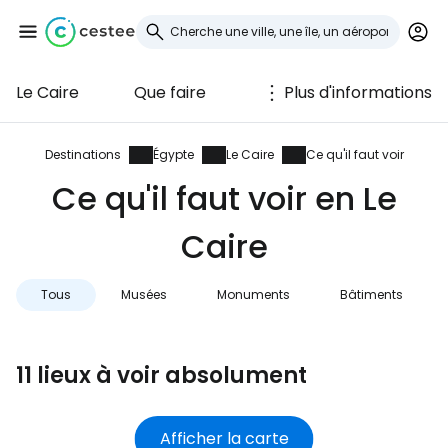
Le Caire
Que faire
Plus d'informations
Se connecter à
Cestee
Destinations
Égypte
Le Caire
Ce qu'il faut voir
Ce qu'il faut voir en Le
... la communauté mondiale des voyageurs
Caire
Continuer avec Google
Tous
Musées
Monuments
Bâtiments
Continuer avec Facebook
11 lieux à voir absolument
Poursuivre avec le courrier
Afficher la carte