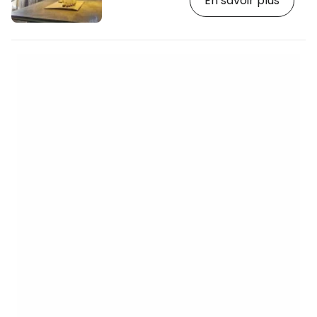
En savoir plus
grands de ce type au monde. [btn "Les 10
meilleurs hôtels du Caire"
https://www.booking.com/city/eg/cairo.en-
gb.html?aid=2397605;label=p-kahira-
gem] Le musée a ouvert ses portes au
public le 1er novembre 2025. Toutes les
pièces du musée égyptien existant, situé
au centre…