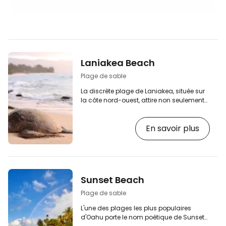
Laniakea Beach
Plage de sable
La discrète plage de Laniakea, située sur
la côte nord-ouest, attire non seulement
les gens, mais aussi l'environnement vide
de sable blanc et fin. L'attraction
En savoir plus
principale est la pointe nord de la plage,
où des tortues géantes apparaissent
régulièrement et presque
quotidiennement sur la plage. Vous
rencontrerez le plus souvent les tortues à
l'extrémité nord de la plage, de préférence
Sunset Beach
vers midi, lorsque vous avez le plus de
chances de les…
Plage de sable
L'une des plages les plus populaires
d'Oahu porte le nom poétique de Sunset