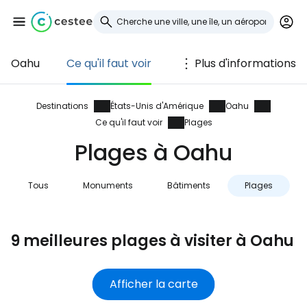
Oahu
Ce qu'il faut voir
Plus d'informations
Se connecter à
Cestee
Destinations
États-Unis d'Amérique
Oahu
Ce qu'il faut voir
Plages
... la communauté mondiale des voyageurs
Plages à Oahu
Continuer avec Google
Tous
Monuments
Bâtiments
Plages
9 meilleures plages à visiter à Oahu
Continuer avec Facebook
Afficher la carte
Poursuivre avec le courrier