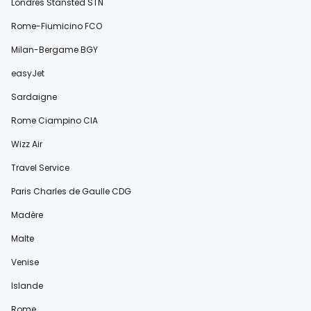
Londres Stansted STN
Rome-Fiumicino FCO
Milan-Bergame BGY
easyJet
Sardaigne
Rome Ciampino CIA
Wizz Air
Travel Service
Paris Charles de Gaulle CDG
Madère
Malte
Venise
Islande
Rome