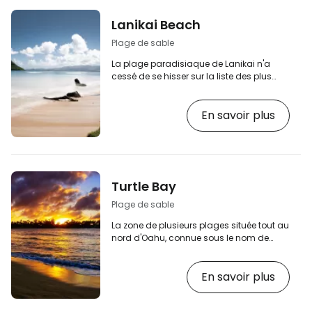
électronique
Lanikai Beach
Plage de sable
La plage paradisiaque de Lanikai n'a
cessé de se hisser sur la liste des plus
belles plages du monde, et ce à juste titre.
Cette plage immaculée de sable fin et
En savoir plus
blanc est située près de la ville tranquille
de Kailua et offre une vue spectaculaire
sur les trois îles vertes de Moku Nui, Moku
Iki et Popoia. [btn "Trouver le meilleur hôtel
en bord de mer"
https://www.booking.com/region/us/oahu-
Turtle Bay
hawaii.en.html?aid=2397605;label=p-
oahu-lanikai] …
Plage de sable
La zone de plusieurs plages située tout au
nord d'Oahu, connue sous le nom de
Turtle Bay (parfois appelée Kawela Bay),
est un endroit magnifique avec de petites
En savoir plus
criques et des plages tranquilles de sable
blanc et fin. [btn "Trouver le meilleur hôtel
en bord de mer"