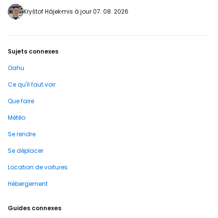
très accidenté qui se transforme en un
Kryštof Hájek
mis à jour 07. 08. 2026
petit récif corallien sous l'eau crée de
nombreux…
Sujets connexes
Oahu
Ce qu'il faut voir
Que faire
Météo
Se rendre
Se déplacer
Location de voitures
Hébergement
Guides connexes