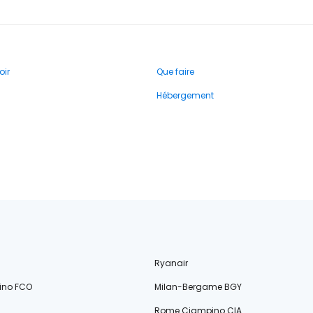
oir
Que faire
Hébergement
Ryanair
ino FCO
Milan-Bergame BGY
Rome Ciampino CIA