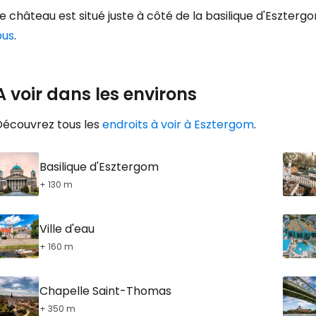
e château est situé juste à côté de la basilique d'Eszter
bus
.
A voir dans les environs
Découvrez tous les
endroits à voir à Esztergom
.
Basilique d'Esztergom
+ 130 m
Ville d'eau
+ 160 m
Chapelle Saint-Thomas
+ 350 m