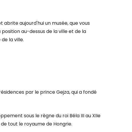
t abrite aujourd'hui un musée, que vous
 position au-dessus de la ville et de la
de la ville.
sidences par le prince Gejza, qui a fondé
pement sous le règne du roi Béla III au XIIe
r à Cestee
s de tout le royaume de Hongrie.