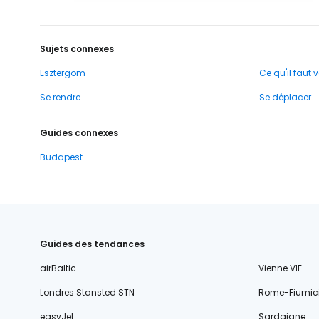
Sujets connexes
Esztergom
Ce qu'il faut v
Se rendre
Se déplacer
Guides connexes
Budapest
Guides des tendances
airBaltic
Vienne VIE
Londres Stansted STN
Rome-Fiumic
easyJet
Sardaigne