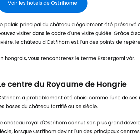
Voir les hôtels de Ostrihome
e palais principal du château a également été préservé e
ouvez visiter dans le cadre d'une visite guidée. Grâce à sa
ivière, le château d'Ostřihom est l'un des points de repère 
En hongrois, vous rencontrerez le terme Ezstergomi vár.
Le centre du Royaume de Hongrie
Ostřihom a probablement été choisi comme l'une de ses ré
es bases du château fortifié au Xe siècle.
e château royal d'Ostřihom connut son plus grand dévelop
Se connecte
iècle, lorsque Ostřihom devint l'un des principaux centre