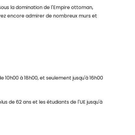
sous la domination de l'Empire ottoman,
ageurs
uvez encore admirer de nombreux murs et
tinuer avec Google
inuer avec Facebook
de 10h00 à 18h00, et seulement jusqu'à 16h00
ec le courrier électronique
us de 62 ans et les étudiants de l'UE jusqu'à