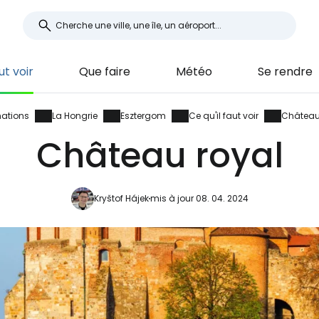
ut voir
Que faire
Météo
Se rendre
nations
La Hongrie
Esztergom
Ce qu'il faut voir
Château
Château royal
Kryštof Hájek
mis à jour 08. 04. 2024