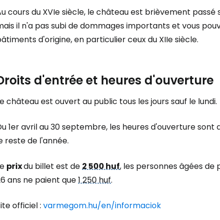
u cours du XVIe siècle, le château est brièvement passé 
... la communauté mondiale des voy
mais il n'a pas subi de dommages importants et vous po
âtiments d'origine, en particulier ceux du XIIe siècle.
Con
Droits d'entrée et heures d'ouverture
Cont
e château est ouvert au public tous les jours sauf le lundi.
u 1er avril au 30 septembre, les heures d'ouverture sont 
Poursuivre av
e reste de l'année.
Le
prix
du billet est de
2 500 huf
, les personnes âgées de pl
26 ans ne paient que
1 250 huf
.
ite officiel :
varmegom.hu/en/informaciok