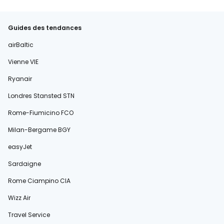
Guides des tendances
airBaltic
Vienne VIE
Ryanair
Londres Stansted STN
Rome-Fiumicino FCO
Milan-Bergame BGY
easyJet
Sardaigne
Rome Ciampino CIA
Wizz Air
Travel Service