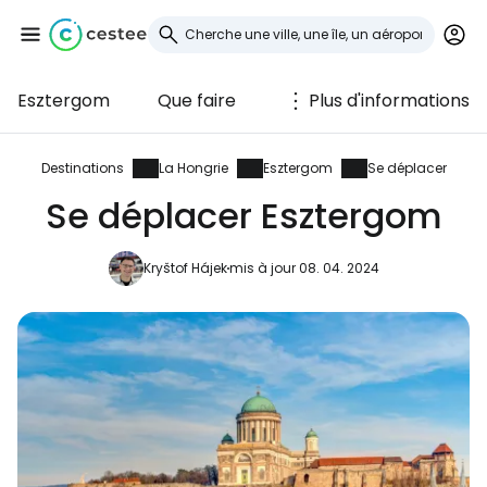
Esztergom
Que faire
Plus d'informations
Se connecter à
Cestee
Destinations
La Hongrie
Esztergom
Se déplacer
Se déplacer Esztergom
... la communauté mondiale des voyageurs
Kryštof Hájek
mis à jour 08. 04. 2024
Continuer avec Google
Continuer avec Facebook
Poursuivre avec le courrier