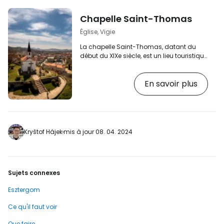
Chapelle Saint-Thomas
Église, Vigie
La chapelle Saint-Thomas, datant du
début du XIXe siècle, est un lieu touristique
populaire dans la vieille ville d'Ostrihome
et son point culminant. [btn "Voir les
En savoir plus
hôtels à Ostrihome"
https://www.booking.com/city/hu/esztergom.
aid=2397605;label=p-ostrihom-kaple-
tomas] Promenez-vous dans les ruelles
et sur le sentier historique bordé de
stations du chemin de croix jusqu'à la
Kryštof Hájek
mis à jour 08. 04. 2024
chapelle, d'où vous aurez une vue
magnifique sur la vieille…
Sujets connexes
Esztergom
Ce qu'il faut voir
Que faire