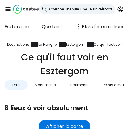
Esztergom
Que faire
Plus d'informations
Se connecter à
Cestee
Destinations
La Hongrie
Esztergom
Ce qu'il faut voir
Ce qu'il faut voir en
... la communauté mondiale des voyageurs
Esztergom
Continuer avec Google
Tous
Monuments
Bâtiments
Points de vue
Continuer avec Facebook
8 lieux à voir absolument
Poursuivre avec le courrier
Afficher la carte