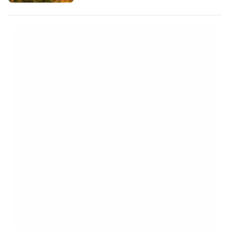
de Ostrihome"
https://www.booking.com/city/hu/esztergom.
aid=2397605;label=p-ostrihom-hrad] Le
palais principal du château a également
été préservé et abrite aujourd'hui un
musée, que vous pouvez visiter…