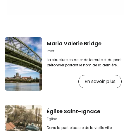
Maria Valerie Bridge
Pont
La structure en acier de la route et du pont
piétonnier portant le nom de la dernière
fille de l'empereur autrichien François-
Joseph Ier est l'un des points de repère de
En savoir plus
la ville. [btn "Voir les hôtels de Ostrihome"
https://www.booking.com/city/hu/esztergom.
aid=2397605;label=p-ostrihom-ignac]
Le pont Maria Valeria relie la ville
hongroise d'Ostřihom à la ville slovaque
de Štúrovo. Le pont frontalier avec vue
Église Saint-Ignace
Une voie piétonne longe…
Église
Dans la partie basse de la vieille ville,