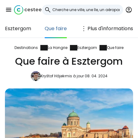
Esztergom
Que faire
Plus d'informations
Se connecter à
Cestee
Destinations
La Hongrie
Esztergom
Que faire
Que faire à Esztergom
... la communauté mondiale des voyageurs
Kryštof Hájek
mis à jour 08. 04. 2024
Continuer avec Google
Continuer avec Facebook
Poursuivre avec le courrier