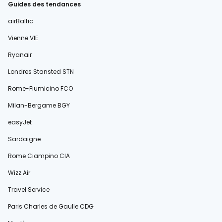
Guides des tendances
airBaltic
Vienne VIE
Ryanair
Londres Stansted STN
Rome-Fiumicino FCO
Milan-Bergame BGY
easyJet
Sardaigne
Rome Ciampino CIA
Wizz Air
Travel Service
Paris Charles de Gaulle CDG