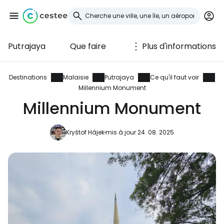
Putrajaya
Que faire
Plus d'informations
Se connecter à
Cestee
Destinations
Malaisie
Putrajaya
Ce qu'il faut voir
Millennium Monument
... la communauté mondiale des voyageurs
Millennium Monument
Kryštof Hájek
mis à jour 24. 08. 2025
Continuer avec Google
Continuer avec Facebook
Poursuivre avec le courrier