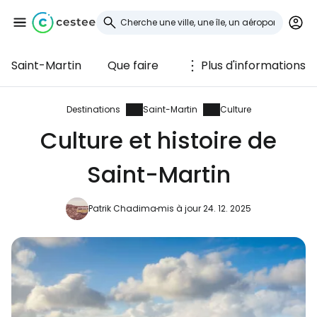
Saint-Martin
Que faire
Plus d'informations
Se connecter à
Cestee
Destinations
Saint-Martin
Culture
Culture et histoire de
... la communauté mondiale des voyageurs
Saint-Martin
Continuer avec Google
Patrik Chadima
mis à jour 24. 12. 2025
Continuer avec Facebook
Poursuivre avec le courrier