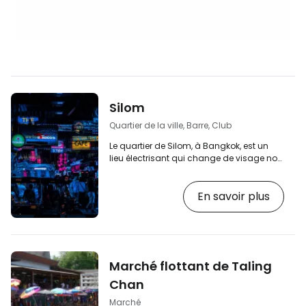
Silom
Quartier de la ville, Barre, Club
Le quartier de Silom, à Bangkok, est un
lieu électrisant qui change de visage non
seulement rue par rue, mais aussi heure
par heure. La partie la plus intéressante se
En savoir plus
trouve sur moins d'un kilomètre autour de
la route principale de Silom, du parc
Lumpini vers la rivière. N'oubliez pas
d'explorer les rues perpendiculaires
adjacentes de Patpong, Sala Daeng et
Thanyia. [btn "Choisissez un hôtel
Marché flottant de Taling
international de qualité sur booking.com"
https:/…
Chan
Marché