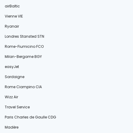
airBaltic
Vienne VIE
Ryanair
Londres Stansted STN
Rome-Fiumicino FCO
Milan-Bergame BGY
easyJet
Sardaigne
Rome Ciampino CIA
Wizz Air
Travel Service
Paris Charles de Gaulle CDG
Madère