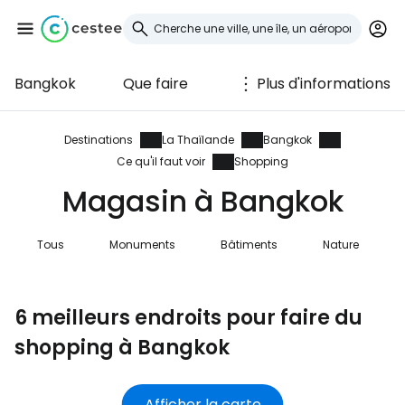
Bangkok
Que faire
Plus d'informations
Se connecter à
Cestee
Destinations
La Thaïlande
Bangkok
Ce qu'il faut voir
Shopping
... la communauté mondiale des voyageurs
Magasin à Bangkok
Continuer avec Google
Tous
Monuments
Bâtiments
Nature
6 meilleurs endroits pour faire du
Continuer avec Facebook
shopping à Bangkok
Poursuivre avec le courrier
Afficher la carte