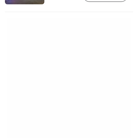
vice et d'hébergement. [btn "Choisissez
un hôtel international de qualité sur
booking.com"
https://booking.com/city/th/bangkok.cs.html
aid=2397605;label=p-bangkok-
sukhumvit] Contrairement à la célèbre…