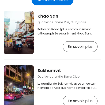
électronique
Khao San
Quartier de la ville, Rue, Club, Barre
Kahosan Road (plus communément
orthographiée séparément Khao San
Road) est sans aucun doute la rue la
plus célèbre, la plus animée et la plus
En savoir plus
sauvage de Bangkok, mais aussi de
toute l'Asie du Sud-Est. [btn "Comparez
les auberges les moins chères à Bangkok
sur booking.com"
https://booking.com/city/th/bangkok.cs.html
aid=2397605;label=p-bangkok-kaho-
Sukhumvit
san] Aujourd'hui, le nom de Khao San
désigne en fait la vaste zone entourant
Quartier de la ville, Barre, Club
cette célèbre avenue…
Le quartier de Sukhumvit, avec un certain
nombre de rues aux noms similaires qui
ne se distinguent que par des numéros,
est situé dans la partie orientale de la
En savoir plus
Bangkok moderne et constitue l'un des
principaux centres de divertissement, de