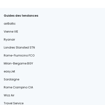
Guides des tendances
airBaltic
Vienne VIE
Ryanair
Londres Stansted STN
Rome-Fiumicino FCO
Milan-Bergame BGY
easyJet
Sardaigne
Rome Ciampino CIA
Wizz Air
Travel Service