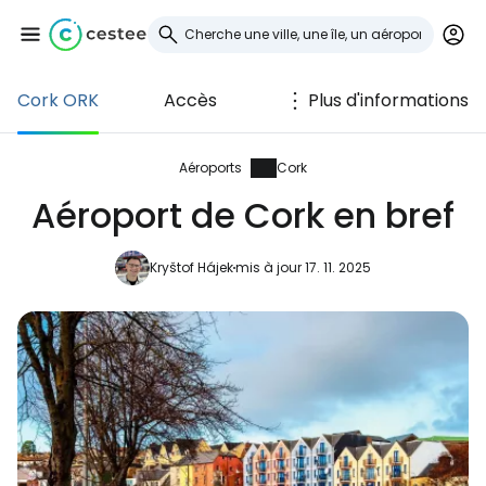
Cork ORK
Accès
Plus d'informations
Se connecter à
Cestee
Aéroports
Cork
Aéroport de Cork en bref
... la communauté mondiale des voyageurs
Kryštof Hájek
mis à jour 17. 11. 2025
Continuer avec Google
Continuer avec Facebook
Poursuivre avec le courrier