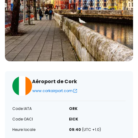
électronique
Aéroport de Cork
www.corkairport.com
Code IATA
ORK
Code OACI
EICK
Heure locale
09:40
(UTC +1.0)