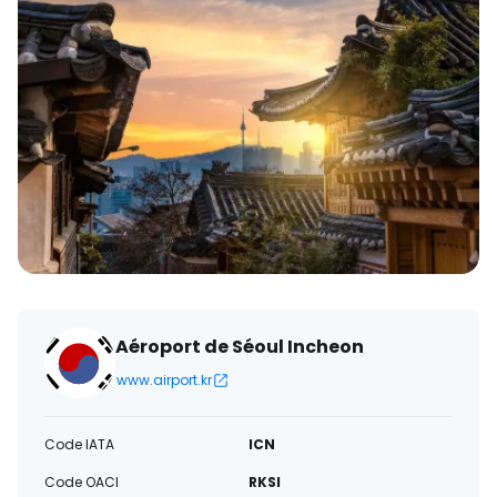
électronique
Aéroport de Séoul Incheon
www.airport.kr
Code IATA
ICN
Code OACI
RKSI