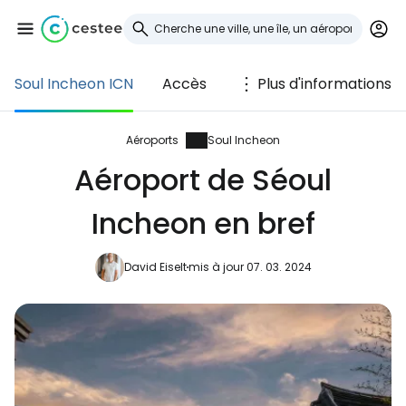
Soul Incheon ICN
Accès
Plus d'informations
Se connecter à
Cestee
Aéroports
Soul Incheon
Aéroport de Séoul
... la communauté mondiale des voyageurs
Incheon en bref
Continuer avec Google
David Eiselt
mis à jour 07. 03. 2024
Continuer avec Facebook
Poursuivre avec le courrier