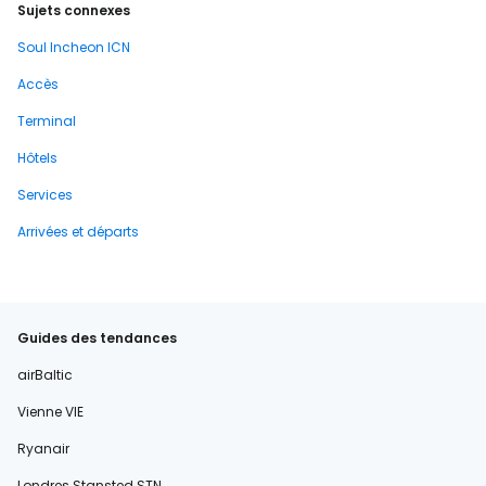
Sujets connexes
Soul Incheon ICN
Accès
Terminal
Hôtels
Services
Arrivées et départs
Guides des tendances
airBaltic
Vienne VIE
Ryanair
Londres Stansted STN