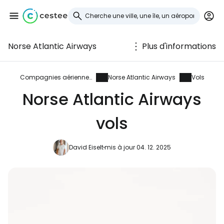
Norse Atlantic Airways
Plus d'informations
Se connecter à
Cestee
Compagnies aériennes
Norse Atlantic Airways
Vols
Norse Atlantic Airways
... la communauté mondiale des voyageurs
vols
Continuer avec Google
David Eiselt
mis à jour 04. 12. 2025
Continuer avec Facebook
Poursuivre avec le courrier