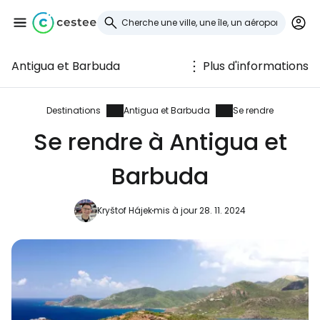
Antigua et Barbuda
Plus d'informations
Se connecter à
Cestee
Destinations
Antigua et Barbuda
Se rendre
Se rendre à Antigua et
... la communauté mondiale des voyageurs
Barbuda
Continuer avec Google
Kryštof Hájek
mis à jour 28. 11. 2024
Continuer avec Facebook
Poursuivre avec le courrier