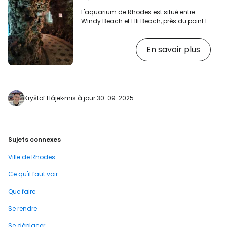
L'aquarium de Rhodes est situé entre
Windy Beach et Elli Beach, près du point le
plus septentrional de l'île. Cela vaut-il la
peine de le visiter ? [btn "Afficher les hôtels
En savoir plus
dans le centre de Rhodes"
https://www.booking.com/city/gr/rodos.en.ht
aid=2397605;label=p-rhodostown-
akvarium] Que verrez-vous à l'intérieur ?
L'aquarium est l'un des plus petits que
nous ayons visités au cours de nos
Kryštof Hájek
mis à jour 30. 09. 2025
voyages et, honnêtement, nous ne le
recommandons qu…
Sujets connexes
Ville de Rhodes
Ce qu'il faut voir
Que faire
Se rendre
Se déplacer