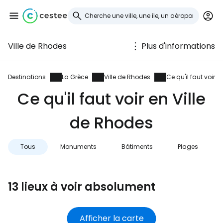
Ville de Rhodes
Plus d'informations
Se connecter à
Cestee
Destinations
La Grèce
Ville de Rhodes
Ce qu'il faut voir
Ce qu'il faut voir en Ville
... la communauté mondiale des voyageurs
de Rhodes
Continuer avec Google
Tous
Monuments
Bâtiments
Plages
Continuer avec Facebook
13 lieux à voir absolument
Poursuivre avec le courrier
Afficher la carte