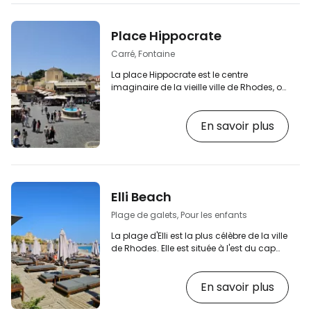
Place Hippocrate
Carré, Fontaine
La place Hippocrate est le centre
imaginaire de la vieille ville de Rhodes, où
plusieurs rues principales se rencontrent
et où vous trouverez plusieurs endroits
En savoir plus
intéressants. [btn "Les 10 meilleurs hôtels
de Rhodes"
https://www.booking.com/city/gr/rodos.en.ht
aid=2397605;label=p-rhodostown-
hippokrates] La place est le point
d'intersection de deux des trois
Elli Beach
principales zones piétonnes de la vieille
ville : La rue Aristote qui se dirige…
Plage de galets, Pour les enfants
La plage d'Elli est la plus célèbre de la ville
de Rhodes. Elle est située à l'est du cap
nord de l'île, près du bâtiment du Casino
de Rhodes. Au sud, la plage borde le port
En savoir plus
de Mandraki. [btn "Voir les meilleurs hôtels
près de la plage"
https://www.booking.com/city/gr/rodos.en.ht