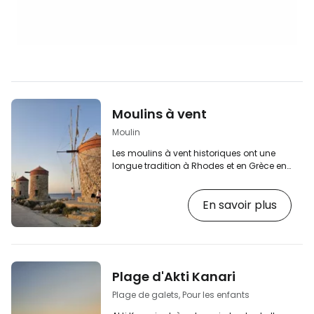
Moulins à vent
Moulin
Les moulins à vent historiques ont une
longue tradition à Rhodes et en Grèce en
général, et l'un des monuments les plus
méconnus est celui du port de Mandraki.
En savoir plus
Les trois moulins à vent du XVe siècle,
magnifiquement conservés, ont été
construits lorsque Rhodes faisait partie
de la République de Gênes. [btn "Les 10
meilleurs hôtels de Rhodes"
https://www.booking.com/city/gr/rodos.en.ht
Plage d'Akti Kanari
aid=2397605;label=p-rhodostown-
mlyny] Les moulins à vent…
Plage de galets, Pour les enfants