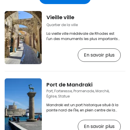
électronique
Vieille ville
Quartier de la ville
La vieille ville médiévale de Rhodes est
l'un des monuments les plus importants
de l'île et la plus grande zone protégée
par l'UNESCO à Rhodes. L'histoire des rues
En savoir plus
complexes de la vieille ville remonte au 7e
siècle, bien que la plupart des
monuments les plus anciens datent du
14e siècle, lorsque la ville était gouvernée
par les Chevaliers de Saint-Jean et plus
tard par l'Empire ottoman. La vieille ville
Port de Mandraki
est entourée de 4 km de murs massifs et…
Port, Forteresse, Promenade, Marché,
Église, Statue
Mandraki est un port historique situé à la
pointe nord de l'île, en plein centre de la
ville de Rhodes. Aujourd'hui, la partie
historique du port sert de marina pour les
En savoir plus
yachts privés, et c'est aussi le point de