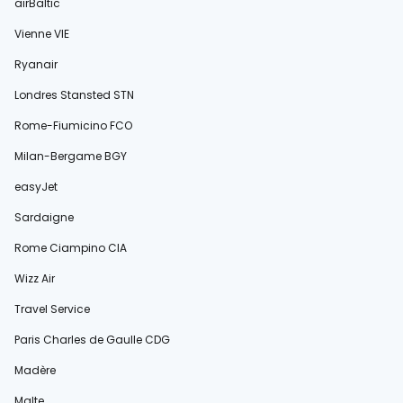
airBaltic
Vienne VIE
Ryanair
Londres Stansted STN
Rome-Fiumicino FCO
Milan-Bergame BGY
easyJet
Sardaigne
Rome Ciampino CIA
Wizz Air
Travel Service
Paris Charles de Gaulle CDG
Madère
Malte