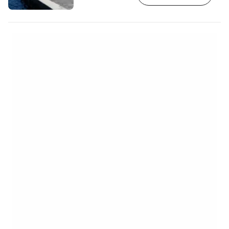
départ de croisières telles que des
excursions de plongée avec tuba, des
croisières vers l'île de Symi ou vers les
plages d'Anthony Quinn ou de Lindos.
[btn "Les 10 meilleurs hôtels de Rhodes"
https://www.booking.com/city/gr/rodos.en…