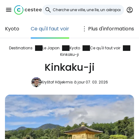
Kyoto
Ce qu'il faut voir
Plus d'informations
Se connecter à
Cestee
Destinations
Le Japon
Kyoto
Ce qu'il faut voir
Kinkaku-ji
... la communauté mondiale des voyageurs
Kinkaku-ji
Kryštof Hájek
mis à jour 07. 03. 2026
Continuer avec Google
Continuer avec Facebook
Poursuivre avec le courrier