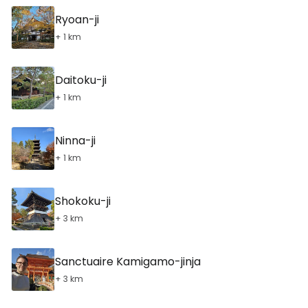
Ryoan-ji
+ 1 km
Daitoku-ji
+ 1 km
Ninna-ji
+ 1 km
Shokoku-ji
+ 3 km
Sanctuaire Kamigamo-jinja
+ 3 km