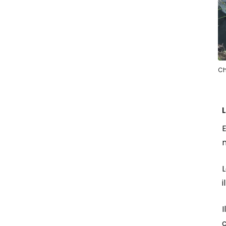
Ch
E
m
L
i
I
c