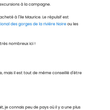
s excursions à la campagne.
r à Cestee
acheté à l'île Maurice. Le répulsif est
ional des gorges de la rivière Noire
ou les
ageurs
très nombreux ici !
tinuer avec Google
inuer avec Facebook
e, mais il est tout de même conseillé d'être
ec le courrier électronique
t, je connais peu de pays où il y a une plus