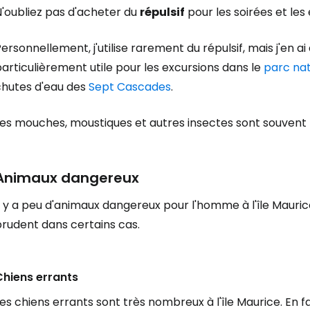
N'oubliez pas d'acheter du
répulsif
pour les soirées et le
Se connecte
ersonnellement, j'utilise rarement du répulsif, mais j'en ai 
articulièrement utile pour les excursions dans le
parc nat
chutes d'eau des
Sept Cascades
.
... la communauté mondiale des voy
Les mouches, moustiques et autres insectes sont souvent 
Con
Animaux dangereux
Cont
l y a peu d'animaux dangereux pour l'homme à l'île Mauric
prudent dans certains cas.
Poursuivre av
Chiens errants
es chiens errants sont très nombreux à l'île Maurice. En fai