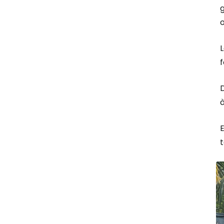
L
D
à
E
t