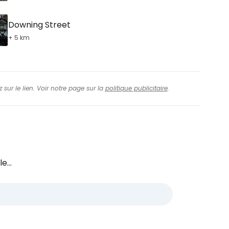
Downing Street
+ 5 km
 sur le lien. Voir notre page sur la
politique publicitaire
.
e...