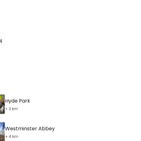
14
Hyde Park
+ 3 km
Westminster Abbey
+ 4 km