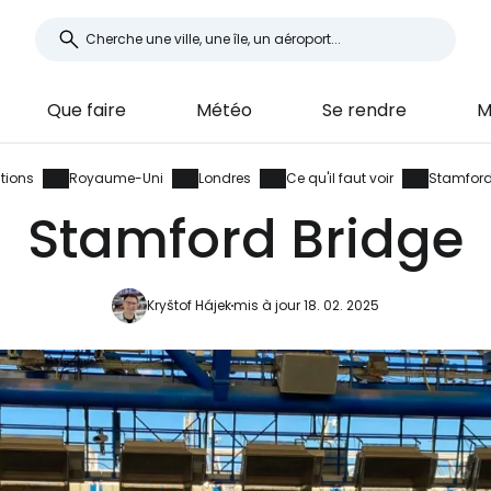
Que faire
Météo
Se rendre
M
tions
Royaume-Uni
Londres
Ce qu'il faut voir
Stamford
Stamford Bridge
Kryštof Hájek
mis à jour 18. 02. 2025