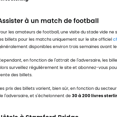
Assister à un match de football
our les amateurs de football, une visite du stade vide ne
es billets pour les matchs uniquement sur le site officiel
c
généralement disponibles environ trois semaines avant l
ependant, en fonction de l'attrait de l'adversaire, les b
Se connecte
lors surveillez régulièrement le site et abonnez-vous pou
ente des billets.
... la communauté mondiale des voy
es prix des billets varient, bien sûr, en fonction du secteur
e l'adversaire, et s'échelonnent de
30 à 200 livres sterl
Con