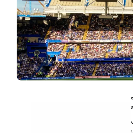
S
s
V