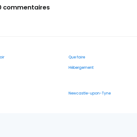
0 commentaires
oir
Que faire
Hébergement
Newcastle-upon-Tyne