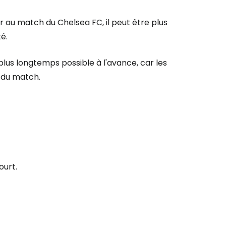
inuer avec Facebook
r au match du Chelsea FC, il peut être plus
é.
ec le courrier électronique
s longtemps possible à l'avance, car les
 du match.
ourt.