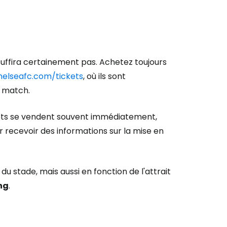
 suffira certainement pas. Achetez toujours
helseafc.com/tickets
, où ils sont
e match.
illets se vendent souvent immédiatement,
r à Cestee
r recevoir des informations sur la mise en
ageurs
 du stade, mais aussi en fonction de l'attrait
ing
.
tinuer avec Google