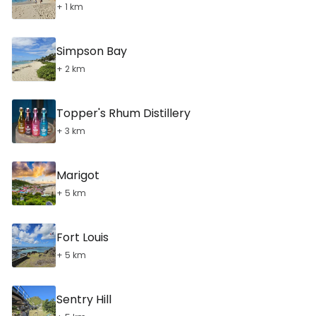
+ 1 km
Simpson Bay
+ 2 km
Topper's Rhum Distillery
+ 3 km
Marigot
+ 5 km
Fort Louis
+ 5 km
Sentry Hill