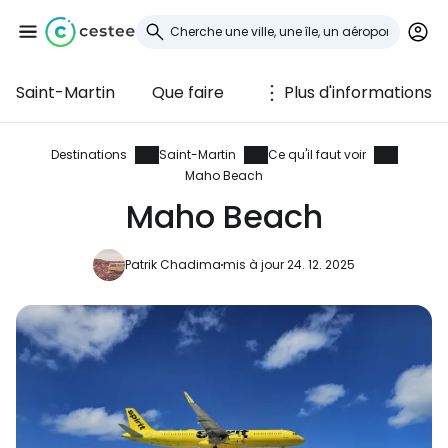
Saint-Martin
Que faire
Plus d'informations
Se connecter à
Cestee
Destinations
Saint-Martin
Ce qu'il faut voir
Maho Beach
... la communauté mondiale des voyageurs
Maho Beach
Patrik Chadima
mis à jour 24. 12. 2025
Continuer avec Google
Continuer avec Facebook
Poursuivre avec le courrier