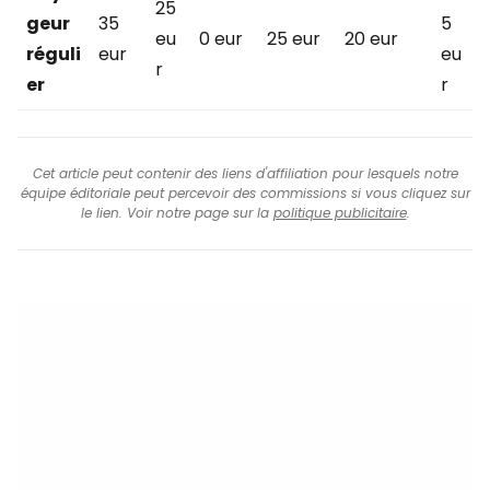
25
geur
35
5
eu
0 eur
25 eur
20 eur
réguli
eur
eu
r
er
r
Cet article peut contenir des liens d'affiliation pour lesquels notre
équipe éditoriale peut percevoir des commissions si vous cliquez sur
le lien. Voir notre page sur la
politique publicitaire
.