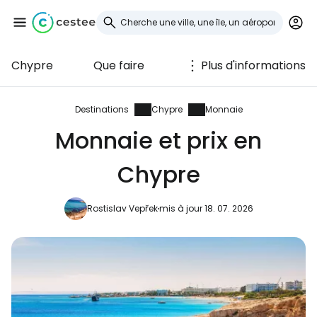
Chypre
Que faire
Plus d'informations
Se connecter à
Cestee
Destinations
Chypre
Monnaie
Monnaie et prix en
... la communauté mondiale des voyageurs
Chypre
Continuer avec Google
Rostislav Vepřek
mis à jour 18. 07. 2026
Continuer avec Facebook
Poursuivre avec le courrier