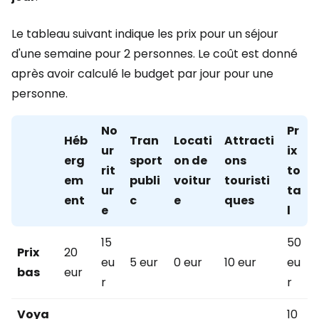
Le tableau suivant indique les prix pour un séjour
d'une semaine pour 2 personnes. Le coût est donné
après avoir calculé le budget par jour pour une
personne.
No
Pr
Héb
Tran
Locati
Attracti
ur
ix
erg
sport
on de
ons
rit
to
em
publi
voitur
touristi
ur
ta
ent
c
e
ques
e
l
15
50
Prix
20
eu
5 eur
0 eur
10 eur
eu
bas
eur
r
r
Voya
10