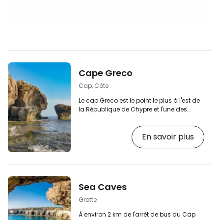
Cape Greco
Cap, Côte
Le cap Greco est le point le plus à l'est de
la République de Chypre et l'une des
réserves naturelles les plus visitées de l'île.
Grimpez sur le rocher et profitez de vues
En savoir plus
inoubliables sur la mer. Vous grimperez le
long de sentiers menant à de hautes
falaises rocheuses où vous pourrez vous
asseoir sur un banc et regarder la mer
sans fin. L'entrée au parc national du Cap
Greco est gratuite. Il faut tenir compte du
Sea Caves
fait que la pointe du cap n…
Grotte
À environ 2 km de l'arrêt de bus du Cap