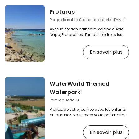
Protaras
Plage de sable, Station de sports d'hiver
Avec la station balnéaire voisine d'Ayia
Napa, Protaras est l'un des endroits les
plus visités de Chypre. Cette ville animée
est particulièrement appréciée des
En savoir plus
familles avec enfants pour ses plages
joliment aménagées et sûres, ainsi que
des sportifs. De nombreux sports
nautiques et terrestres y sont proposés.
Après 20 heures, la ville s'anime avec de
nombreux restaurants et bars, mais elle
WaterWorld Themed
est beaucoup plus calme que Ayia Napa,
qui grouille de…
Waterpark
Parc aquatique
Profitez de votre journée avec les enfants
ou amusez-vous avec votre partenaire
dans le parc aquatique, l'un des plus
grands d'Europe. [btn "Hôtels et
En savoir plus
hébergements Ayia Napa"
https://www.booking.com/city/cy/ayia-