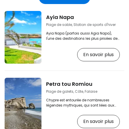
électronique
Ayia Napa
Plage de sable, Station de sports d'hiver
Ayia Napa (parfois aussi Agia Napa),
l'une des destinations les plus prisées de
Chypre, offre de belles plages, des
dizaines de clubs, des concerts, un parc
En savoir plus
aquatique ou une excursion en bateau.
[btn "Hôtels et hébergements à Ayia
Napa"
https://www.booking.com/city/cy/ayia-
napa.cs.html?aid=2397605;label=p-
kypr-ayia-napa] Il est possible de
Petra tou Romiou
réserver un grand nombre d'excursions
en bateau organisées pour aller voir les
Plage de galets, Côte, Falaise
dauphins, par exemple.…
Chypre est entourée de nombreuses
légendes mythiques, qui sont liées aux
anciens mythes et légendes grecs. L'une
d'entre elles est la légende de la déesse
En savoir plus
grecque de l'amour, Aphrodite, qui,
chaque année, réapparaissait des eaux,