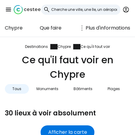
Chypre
Que faire
Plus d'informations
Se connecter à
Cestee
Destinations
Chypre
Ce qu'il faut voir
Ce qu'il faut voir en
... la communauté mondiale des voyageurs
Chypre
Continuer avec Google
Tous
Monuments
Bâtiments
Plages
Continuer avec Facebook
30 lieux à voir absolument
Poursuivre avec le courrier
Afficher la carte