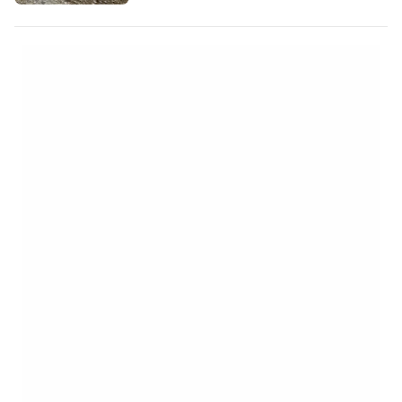
purifiée et virginale - ici même, sur la
plage de Petra tou Romiou, dominée par
deux formations rocheuses massives
appelées les rochers d'Aphrodite.
D'ailleurs, la plage de Petra tou Romiou
elle-même est désignée dans…