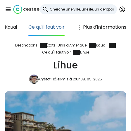
Kauai
Ce qu'il faut voir
Plus d'informations
Se connecter à
Cestee
Destinations
États-Unis d'Amérique
Kauai
Ce qu'il faut voir
Lihue
... la communauté mondiale des voyageurs
Lihue
Continuer avec Google
Kryštof Hájek
mis à jour 08. 05. 2025
Continuer avec Facebook
Poursuivre avec le courrier