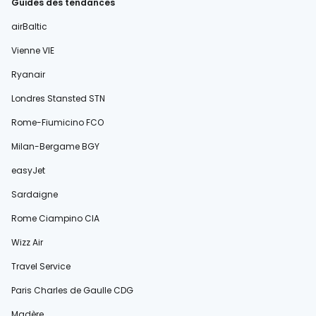
Guides des tendances
airBaltic
Vienne VIE
Ryanair
Londres Stansted STN
Rome-Fiumicino FCO
Milan-Bergame BGY
easyJet
Sardaigne
Rome Ciampino CIA
Wizz Air
Travel Service
Paris Charles de Gaulle CDG
Madère