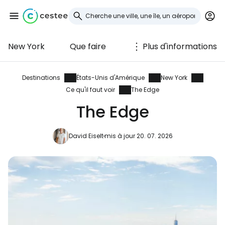
New York
Que faire
Plus d'informations
Se connecter à
Cestee
Destinations
États-Unis d'Amérique
New York
Ce qu'il faut voir
The Edge
... la communauté mondiale des voyageurs
The Edge
Continuer avec Google
David Eiselt
mis à jour 20. 07. 2026
Continuer avec Facebook
Poursuivre avec le courrier