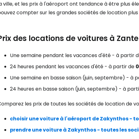
a ville, et les prix à l'aéroport ont tendance à être plus él
pouvez compter sur les grandes sociétés de location plus
Se connecte
Prix des locations de voitures à Zante
... la communauté mondiale des voy
Une semaine pendant les vacances d'été - à partir 
Con
24 heures pendant les vacances d'été - à partir de
0
Une semaine en basse saison (juin, septembre) - à p
24 heures en basse saison (juin, septembre) - à part
Cont
omparez les prix de toutes les sociétés de location de voit
Poursuivre av
choisir une voiture à l'aéroport de Zakynthos - to
prendre une voiture à Zakynthos - toutes les soc