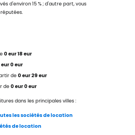
evés d'environ 15 % ; d'autre part, vous
 réputées.
r à Cestee
ageurs
de
0 eur 18 eur
tinuer avec Google
 eur 0 eur
artir de
0 eur 29 eur
ir de
0 eur 0 eur
inuer avec Facebook
ures dans les principales villes :
ec le courrier électronique
utes les sociétés de location
iétés de location