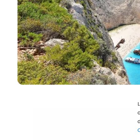
L
c
d