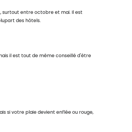
urtout entre octobre et mai. Il est
r à Cestee
lupart des hôtels.
ageurs
ais il est tout de même conseillé d'être
tinuer avec Google
inuer avec Facebook
ec le courrier électronique
is si votre plaie devient enflée ou rouge,