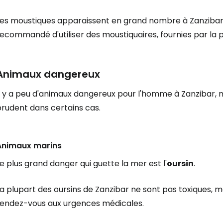
es moustiques apparaissent en grand nombre à Zanzibar, s
Se connecte
ecommandé d'utiliser des moustiquaires, fournies par la p
Animaux dangereux
... la communauté mondiale des voy
l y a peu d'animaux dangereux pour l'homme à Zanzibar, m
Con
prudent dans certains cas.
Animaux marins
Cont
e plus grand danger qui guette la mer est l'
oursin
.
Poursuivre av
a plupart des oursins de Zanzibar ne sont pas toxiques, ma
rendez-vous aux urgences médicales.