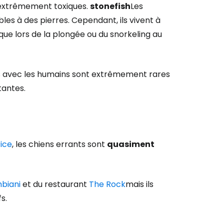
 extrêmement toxiques.
stonefish
Les
es à des pierres. Cependant, ils vivent à
ue lors de la plongée ou du snorkeling au
ns avec les humains sont extrêmement rares
tantes.
rice
, les chiens errants sont
quasiment
biani
et du restaurant
The Rock
mais ils
s.