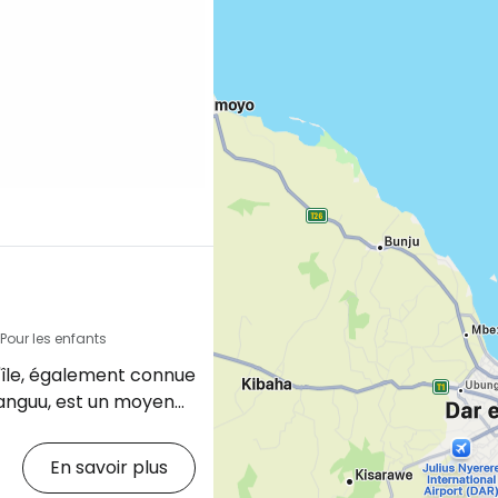
, Pour les enfants
l'île, également connue
anguu, est un moyen
ble de s'éloigner de
On y trouve
En savoir plus
e bonnes conditions de