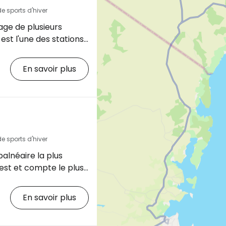
e sports d'hiver
ge de plusieurs
est l'une des stations
 populaires de
En savoir plus
d sur plusieurs
 située entre la côte
pose de bancs de
ralliens et d'eaux peu
arée basse, révèlent
été de vie marine.
e sports d'hiver
 prix des vacances à
balnéaire la plus
est et compte le plus
rvices touristiques,
staurants et de bars.
En savoir plus
d de l'île, Paje est à
me station balnéaire la