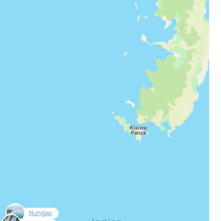
r à Cestee
ageurs
tinuer avec Google
inuer avec Facebook
ec le courrier électronique
null
Nungwi
null