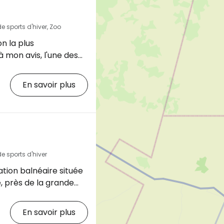
e sports d'hiver, Zoo
on la plus
à mon avis, l'une des
 La ville offre
ibilités de shopping,
En savoir plus
s balnéaires, mais
tels bon marché. Vous
de la vie locale dans
is en toute sécurité),
s d'élevage et d'un
cursions ou de sports
e sports d'hiver
tion balnéaire située
e, près de la grande
constitue l'une des
cances les plus
En savoir plus
 locale