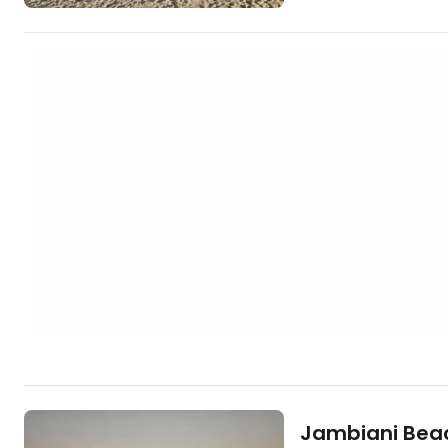
est certainement la
visitée à Zanzibar
dans la mer même
contrairement aux 
Il y a également d
balnéaires 5* à Kendwa. [btn 
les prix des vacan
Jambiani Bea