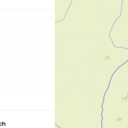
 plus belle que j'ai
 et vous pouvez nager
 à marée basse,
plages de la côte est.
e superbes stations
"Comparez
ces…
ch