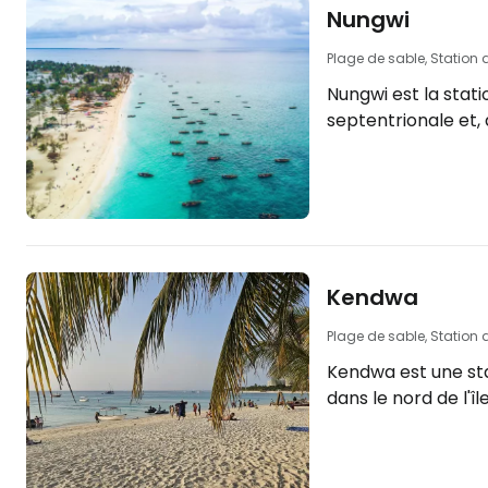
Nungwi
Plage de sable, Station d
Nungwi est la stati
septentrionale et, 
meilleures de tout Zanzibar.
les meilleures poss
de grandes station
aussi de petits hô
ferez l'expérience 
les bidonvilles (ma
Kendwa
de plusieurs ferme
large éventail d'ex
Plage de sable, Station d
nautiques. [btn "Comparer les prix des
Kendwa est une sta
vacances à…
dans le nord de l'îl
ville de Nungwi, et 
destinations de va
luxueuses de Zanzibar. La plage