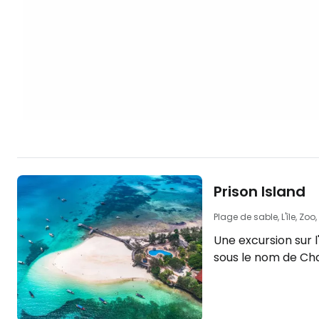
Prison Island
Plage de sable, L'île, Zoo
Une excursion sur 
sous le nom de Ch
populaire et agréa
l'agitation de Stone Town. 
une belle plage, d