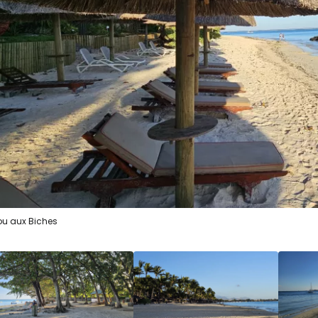
Se connecte
... la communauté mondiale des voy
Con
Cont
ou aux Biches
Poursuivre av