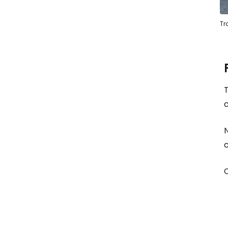
Tr
T
c
N
C