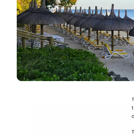
T
t
T