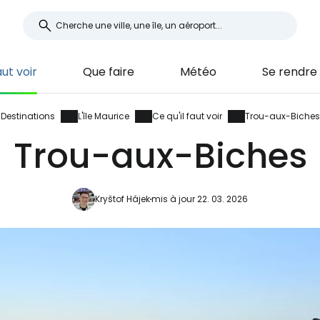
aut voir
Que faire
Météo
Se rendre
Destinations
L'île Maurice
Ce qu'il faut voir
Trou-aux-Biches
Trou-aux-Biches
Kryštof Hájek
mis à jour 22. 03. 2026