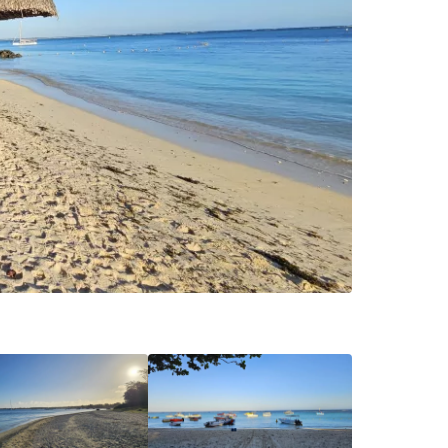
r à Cestee
ageurs
tinuer avec Google
inuer avec Facebook
ec le courrier électronique