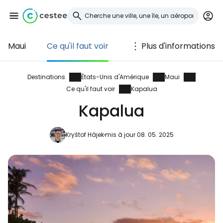
Maui
Ce qu'il faut voir
Plus d'informations
Se connecter à
Cestee
Destinations
États-Unis d'Amérique
Maui
Ce qu'il faut voir
Kapalua
... la communauté mondiale des voyageurs
Kapalua
Continuer avec Google
Kryštof Hájek
mis à jour 08. 05. 2025
Continuer avec Facebook
Poursuivre avec le courrier