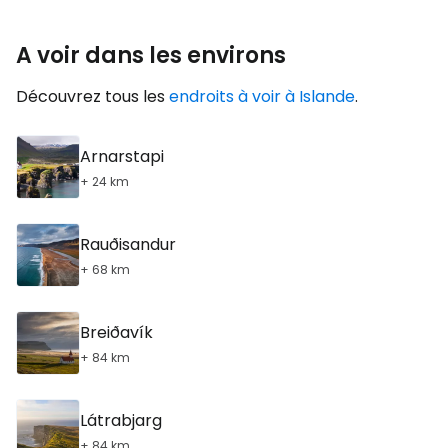
A voir dans les environs
Découvrez tous les
endroits à voir à Islande
.
Arnarstapi
+ 24 km
Rauðisandur
+ 68 km
Breiðavík
+ 84 km
Látrabjarg
+ 84 km