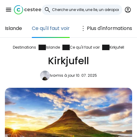
Islande
Ce qu'il faut voir
Plus d'informations
Se connecter à
Cestee
Destinations
Islande
Ce qu'il faut voir
Kirkjufell
Kirkjufell
... la communauté mondiale des voyageurs
Iva
mis à jour 10. 07. 2025
Continuer avec Google
Continuer avec Facebook
Poursuivre avec le courrier