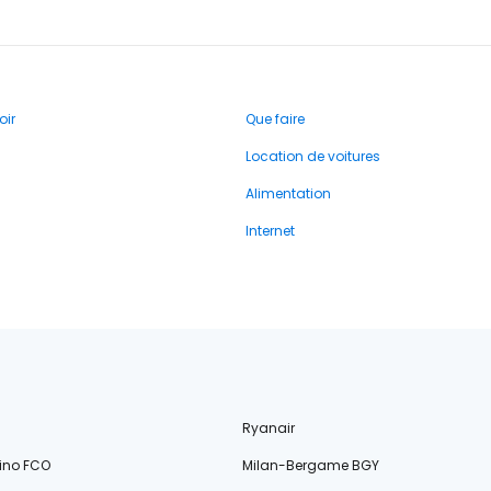
oir
Que faire
Location de voitures
Alimentation
Internet
Ryanair
ino FCO
Milan-Bergame BGY