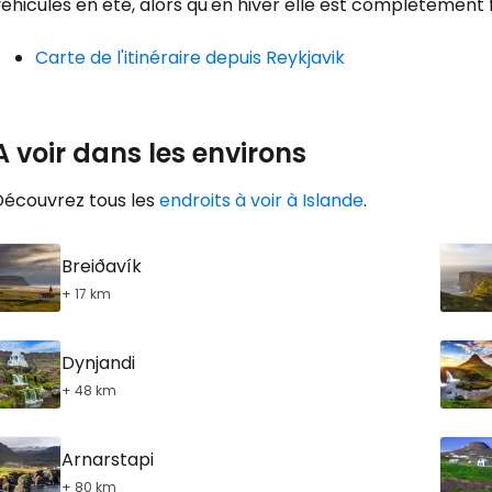
éhicules en été, alors qu'en hiver elle est complètement
Carte de l'itinéraire depuis Reykjavik
Poursuivre av
A voir dans les environs
Découvrez tous les
endroits à voir à Islande
.
Breiðavík
+ 17 km
Dynjandi
+ 48 km
Arnarstapi
+ 80 km