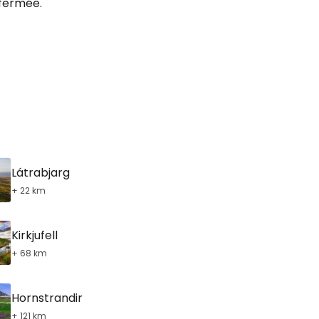
 fermée.
ec le courrier électronique
Látrabjarg
+ 22 km
Kirkjufell
+ 68 km
Hornstrandir
+ 121 km