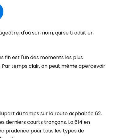
ugeâtre, d'où son nom, qui se traduit en
fin est l'un des moments les plus
r à Cestee
e. Par temps clair, on peut même apercevoir
ageurs
tinuer avec Google
plupart du temps sur la route asphaltée 62,
es derniers courts tronçons. La 614 en
avec prudence pour tous les types de
inuer avec Facebook