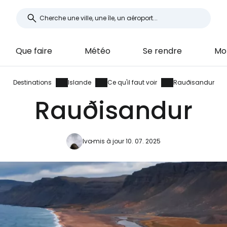
Que faire
Météo
Se rendre
Mo
Destinations
Islande
Ce qu'il faut voir
Rauðisandur
Rauðisandur
Iva
mis à jour 10. 07. 2025