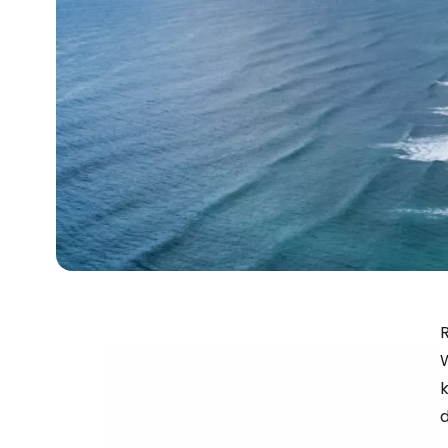
R
W
d