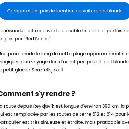
Comparer les prix de location de voiture en Islande
auðisandur est recouverte de sable fin doré et parfois ro
nglais par "Red Sands".
Une promenade le long de cette plage apparemment sans 
Se connecte
magiques d'un voyage dans l'ouest peu peuplé de l'Island
e petit glacier Snæfellsjökull.
... la communauté mondiale des voy
Comment s'y rendre ?
Con
a route depuis Reykjavík est longue d'environ 390 km, la 
ui est remplacée par les routes de terre 612 et 614 pour l
articulier est très sinueuse et étroite, mais praticable 
Cont