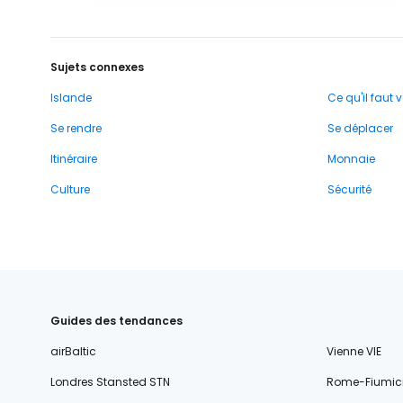
Sujets connexes
Islande
Ce qu'il faut v
Se rendre
Se déplacer
Itinéraire
Monnaie
Culture
Sécurité
Guides des tendances
airBaltic
Vienne VIE
Londres Stansted STN
Rome-Fiumic