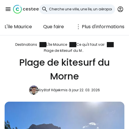
L'île Maurice
Que faire
Plus d'informations
Se connecter à
Cestee
Destinations
L'île Maurice
Ce qu'il faut voir
Plage de kitesurf du Morne
... la communauté mondiale des voyageurs
Plage de kitesurf du
Morne
Continuer avec Google
Kryštof Hájek
mis à jour 22. 03. 2026
Continuer avec Facebook
Poursuivre avec le courrier