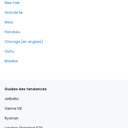
New York
Grande île
Maui
Honolulu
Chicago (en anglais)
Oahu
Molokai
Guides des tendances
airBaltic
Vienne VIE
Ryanair
Londres Stansted STN