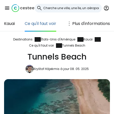
Kauai
Ce qu'il faut voir
Plus d'informations
Se connecter à
Cestee
Destinations
États-Unis d'Amérique
Kauai
Ce qu'il faut voir
Tunnels Beach
... la communauté mondiale des voyageurs
Tunnels Beach
Continuer avec Google
Kryštof Hájek
mis à jour 08. 05. 2025
Continuer avec Facebook
Poursuivre avec le courrier