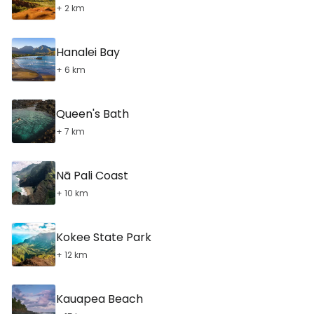
+ 2 km
Hanalei Bay
+ 6 km
Queen's Bath
+ 7 km
Nā Pali Coast
+ 10 km
Kokee State Park
+ 12 km
Kauapea Beach