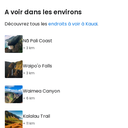
A voir dans les environs
Découvrez tous les
endroits à voir à Kauai
.
Nā Pali Coast
+ 3 km
Waipo'o Falls
+ 3 km
Waimea Canyon
+ 6 km
Kalalau Trail
+ 11 km