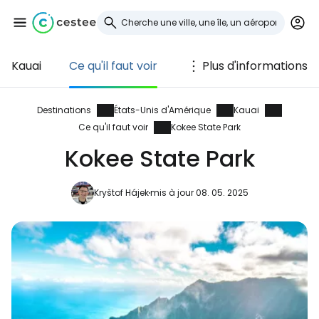
Kauai
Ce qu'il faut voir
Plus d'informations
Se connecter à
Cestee
Destinations
États-Unis d'Amérique
Kauai
Ce qu'il faut voir
Kokee State Park
... la communauté mondiale des voyageurs
Kokee State Park
Continuer avec Google
Kryštof Hájek
mis à jour 08. 05. 2025
Continuer avec Facebook
Poursuivre avec le courrier