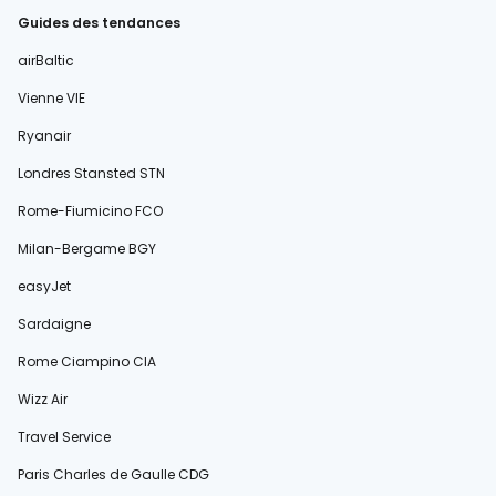
Guides des tendances
airBaltic
Vienne VIE
Ryanair
Londres Stansted STN
Rome-Fiumicino FCO
Milan-Bergame BGY
easyJet
Sardaigne
Rome Ciampino CIA
Wizz Air
Travel Service
Paris Charles de Gaulle CDG