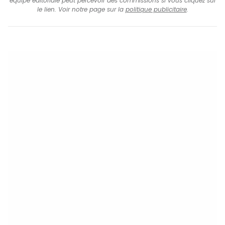
équipe éditoriale peut percevoir des commissions si vous cliquez sur
le lien. Voir notre page sur la
politique publicitaire
.